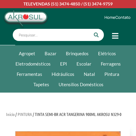
TELEVENDAS
(51) 3474-4850
/
(51) 3474-9759
Home
Contato
Agropet
Bazar
Brinquedos
Elétricos
Eletrodomésticos
EPI
Escolar
Ferragens
Ferramentas
Hidráulicos
Natal
Pintura
Tapetes
Utensílios Domésticos
Início
/
PINTURA
/ TINTA SEMI-BR ACR TANGERINA 900ML AKROSU N329-0