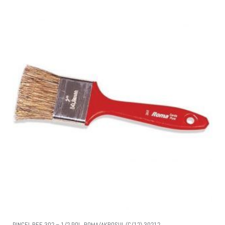
PINCEL REF. 302 – 1/2 POL. ROMA/AKROSUL (C/12) 30212