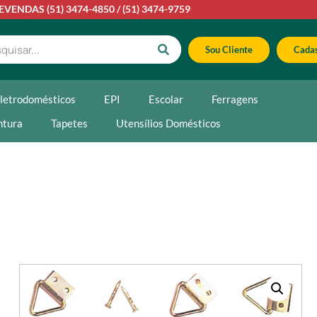
LEVENDAS
(51) 3474-4850
/
(51) 3474-9759
Sou Cliente
Cadas
letrodomésticos
EPI
Escolar
Ferragens
ntura
Tapetes
Utensílios Domésticos