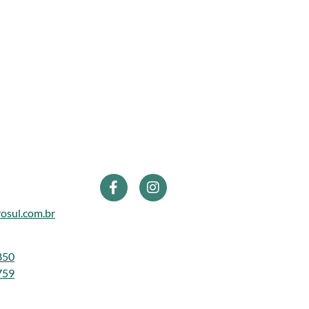
osul.com.br
850
759