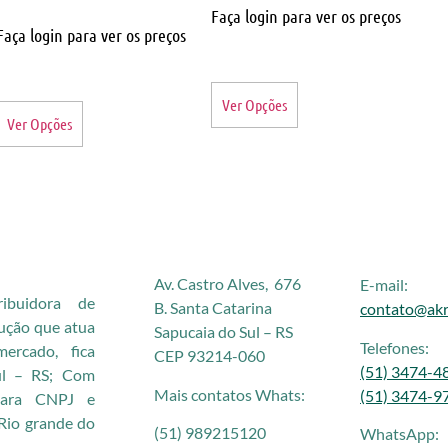
Faça login para ver os preços
Faça login para ver os preços
Ver Opções
Ver Opções
Av. Castro Alves, 676
E-mail:
buidora de
B. Santa Catarina
contato@akr
rução que atua
Sapucaia do Sul – RS
Telefones:
rcado, fica
CEP 93214-060
(51) 3474-4
ul – RS; Com
Mais contatos Whats:
(51) 3474-9
 para CNPJ e
Rio grande do
(51) 989215120
WhatsApp: