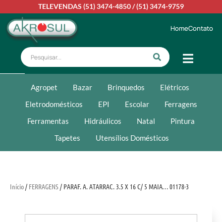
TELEVENDAS
(51) 3474-4850
/
(51) 3474-9759
Home
Contato
Agropet
Bazar
Brinquedos
Elétricos
Eletrodomésticos
EPI
Escolar
Ferragens
Ferramentas
Hidráulicos
Natal
Pintura
Tapetes
Utensílios Domésticos
Início
/
FERRAGENS
/ PARAF. A. ATARRAC. 3.5 X 16 C/ 5 MAIA… 01178-3