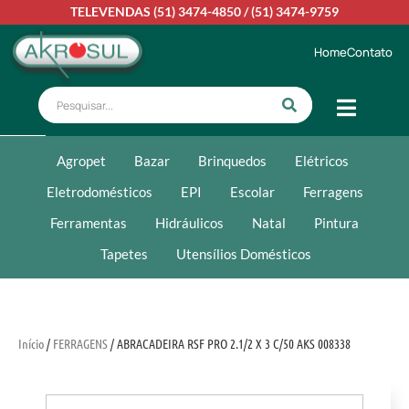
TELEVENDAS
(51) 3474-4850
/
(51) 3474-9759
Home
Contato
Agropet
Bazar
Brinquedos
Elétricos
Eletrodomésticos
EPI
Escolar
Ferragens
Ferramentas
Hidráulicos
Natal
Pintura
Tapetes
Utensílios Domésticos
Início
/
FERRAGENS
/ ABRACADEIRA RSF PRO 2.1/2 X 3 C/50 AKS 008338