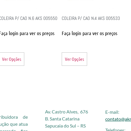
COLEIRA P/ CAO N.6 AKS 005550
COLEIRA P/ CAO N.4 AKS 005533
Faça login para ver os preços
Faça login para ver os preços
Ver Opções
Ver Opções
Av. Castro Alves, 676
E-mail:
buidora de
B. Santa Catarina
contato@akr
rução que atua
Sapucaia do Sul – RS
Telefones:
rcado, fica