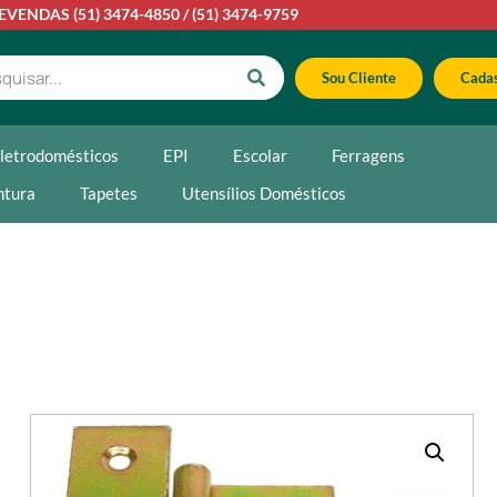
LEVENDAS
(51) 3474-4850
/
(51) 3474-9759
Sou Cliente
Cadas
letrodomésticos
EPI
Escolar
Ferragens
ntura
Tapetes
Utensílios Domésticos