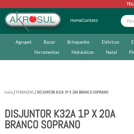
TE
Home
Contato
Agropet
Bazar
Brinquedos
Elétricos
E
Ferramentas
Hidráulicos
Natal
Pi
Início
/
FERRAGENS
/ DISJUNTOR K32A 1P X 20A BRANCO SOPRANO
DISJUNTOR K32A 1P X 20A
BRANCO SOPRANO