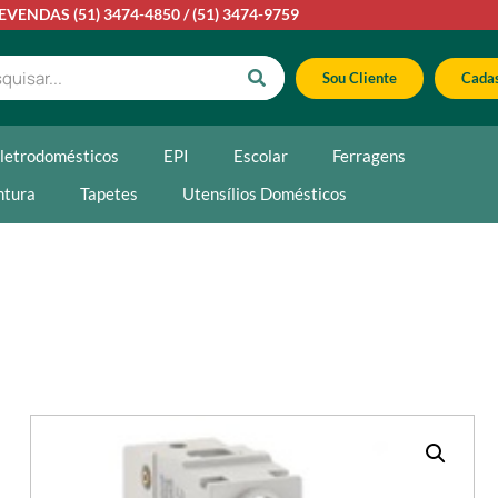
LEVENDAS
(51) 3474-4850
/
(51) 3474-9759
Sou Cliente
Cadas
letrodomésticos
EPI
Escolar
Ferragens
ntura
Tapetes
Utensílios Domésticos