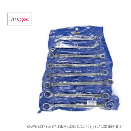
Ver Opções
CHAVE ESTRELA 6 A 32MM (JOGO C/12 PCS ) EDA 1XC #BFT# ##