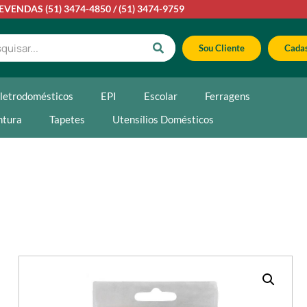
LEVENDAS
(51) 3474-4850
/
(51) 3474-9759
Sou Cliente
Cadas
letrodomésticos
EPI
Escolar
Ferragens
ntura
Tapetes
Utensílios Domésticos