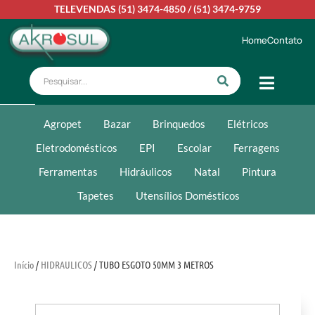
TELEVENDAS
(51) 3474-4850
/
(51) 3474-9759
Home
Contato
Agropet
Bazar
Brinquedos
Elétricos
Eletrodomésticos
EPI
Escolar
Ferragens
Ferramentas
Hidráulicos
Natal
Pintura
Tapetes
Utensílios Domésticos
Início
/
HIDRAULICOS
/ TUBO ESGOTO 50MM 3 METROS