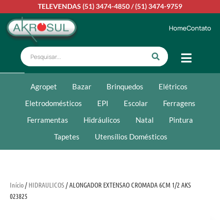
TELEVENDAS
(51) 3474-4850
/
(51) 3474-9759
Home
Contato
Agropet
Bazar
Brinquedos
Elétricos
Eletrodomésticos
EPI
Escolar
Ferragens
Ferramentas
Hidráulicos
Natal
Pintura
Tapetes
Utensílios Domésticos
Início
/
HIDRAULICOS
/ ALONGADOR EXTENSAO CROMADA 6CM 1/2 AKS
023825