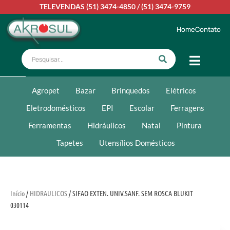
TELEVENDAS
(51) 3474-4850
/
(51) 3474-9759
Home
Contato
Agropet
Bazar
Brinquedos
Elétricos
Eletrodomésticos
EPI
Escolar
Ferragens
Ferramentas
Hidráulicos
Natal
Pintura
Tapetes
Utensílios Domésticos
Início
/
HIDRAULICOS
/ SIFAO EXTEN. UNIV.SANF. SEM ROSCA BLUKIT
030114