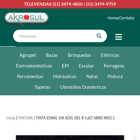
TELEVENDAS
(51) 3474-4850
/
(51) 3474-9759
Home
Contato
Agropet
Bazar
Brinquedos
Elétricos
Eletrodomésticos
EPI
Escolar
Ferragens
Ferramentas
Hidráulicos
Natal
Pintura
Tapetes
Utensílios Domésticos
Início
/
PINTURA
/ TINTA ESMAL SIN AZUL DEL R 3,6LT AKRO N922-2