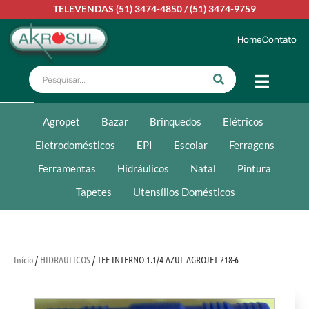
TELEVENDAS
(51) 3474-4850
/
(51) 3474-9759
Home
Contato
Agropet
Bazar
Brinquedos
Elétricos
Eletrodomésticos
EPI
Escolar
Ferragens
Ferramentas
Hidráulicos
Natal
Pintura
Tapetes
Utensílios Domésticos
Início
/
HIDRAULICOS
/ TEE INTERNO 1.1/4 AZUL AGROJET 218-6