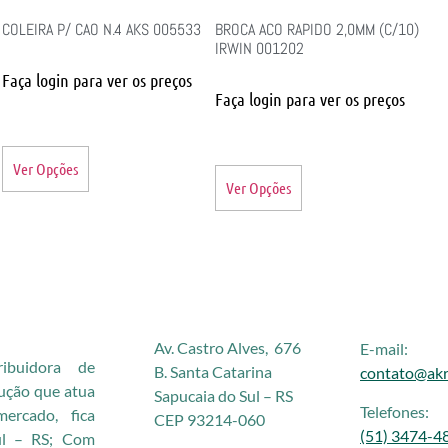
COLEIRA P/ CAO N.4 AKS 005533
BROCA ACO RAPIDO 2,0MM (C/10)
IRWIN 001202
Faça login para ver os preços
Faça login para ver os preços
Ver Opções
Ver Opções
Av. Castro Alves, 676
E-mail:
buidora de
B. Santa Catarina
contato@akr
rução que atua
Sapucaia do Sul – RS
Telefones:
rcado, fica
CEP 93214-060
(51) 3474-4
ul – RS; Com