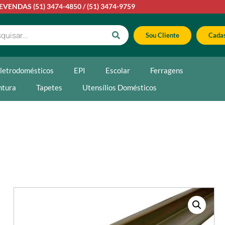
LEVENDAS
(51) 3474-4850
/
(51) 3474-9759
Sou Cliente
Cadas
letrodomésticos
EPI
Escolar
Ferragens
ntura
Tapetes
Utensílios Domésticos