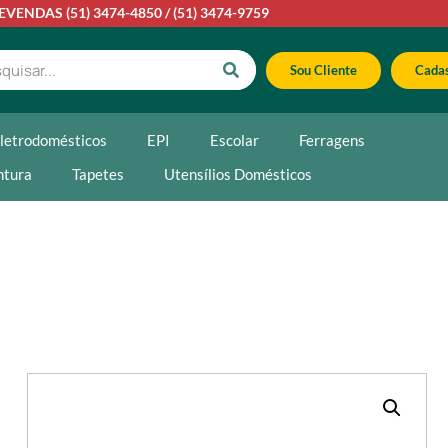
LEVENDAS
(51) 3474-4850
/
(51) 3474-9759
Sou Cliente
Cadas
letrodomésticos
EPI
Escolar
Ferragens
ntura
Tapetes
Utensílios Domésticos