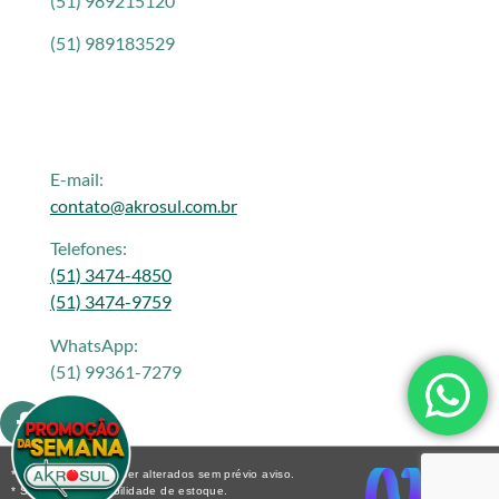
(51) 989215120
(51) 989183529
E-mail:
contato@akrosul.com.br
Telefones:
(51) 3474-4850
(51) 3474-9759
WhatsApp:
(51) 99361-7279
* Os preços podem ser alterados sem prévio aviso.
* Sujeito a disponibilidade de estoque.