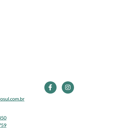
osul.com.br
850
759