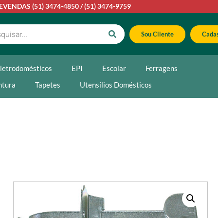
LEVENDAS
(51) 3474-4850
/
(51) 3474-9759
Sou Cliente
Cadas
letrodomésticos
EPI
Escolar
Ferragens
ntura
Tapetes
Utensílios Domésticos