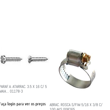
PARAF. A. ATARRAC. 3.5 X 16 C/ 5
MAIA… 01178-3
Faça login para ver os preços
ABRAC. ROSCA S/FIM 5/16 X 3/8 C/
100 AKS 008265