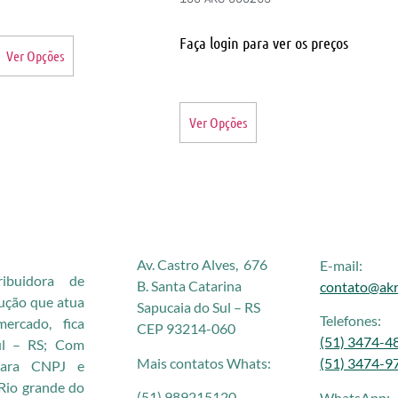
Faça login para ver os preços
Ver Opções
Ver Opções
Av. Castro Alves, 676
E-mail:
buidora de
B. Santa Catarina
contato@akr
rução que atua
Sapucaia do Sul – RS
Telefones:
rcado, fica
CEP 93214-060
(51) 3474-4
ul – RS; Com
Mais contatos Whats:
(51) 3474-9
 para CNPJ e
Rio grande do
(51) 989215120
WhatsApp: