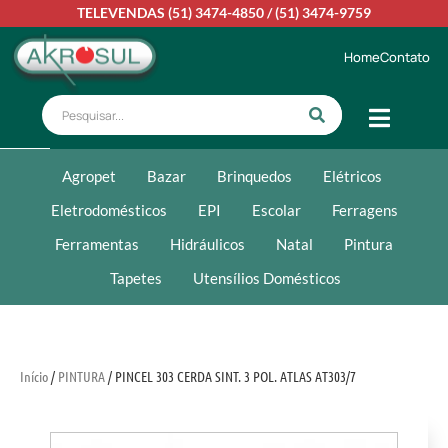
TELEVENDAS
(51) 3474-4850
/
(51) 3474-9759
Home
Contato
Agropet
Bazar
Brinquedos
Elétricos
Eletrodomésticos
EPI
Escolar
Ferragens
Ferramentas
Hidráulicos
Natal
Pintura
Tapetes
Utensílios Domésticos
Início
/
PINTURA
/ PINCEL 303 CERDA SINT. 3 POL. ATLAS AT303/7