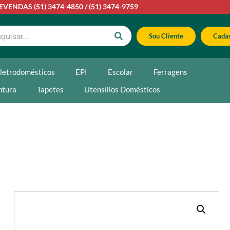
LEVENDAS
(51) 3474-4850
/
(51) 3474-9759
Sou Cliente
Cadas
letrodomésticos
EPI
Escolar
Ferragens
ntura
Tapetes
Utensílios Domésticos