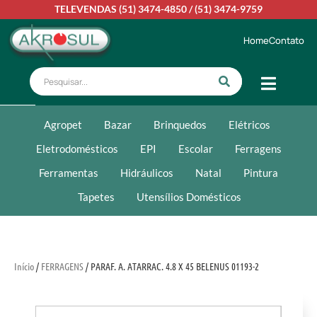
TELEVENDAS
(51) 3474-4850
/
(51) 3474-9759
Home
Contato
Agropet
Bazar
Brinquedos
Elétricos
Eletrodomésticos
EPI
Escolar
Ferragens
Ferramentas
Hidráulicos
Natal
Pintura
Tapetes
Utensílios Domésticos
Início
/
FERRAGENS
/ PARAF. A. ATARRAC. 4.8 X 45 BELENUS 01193-2