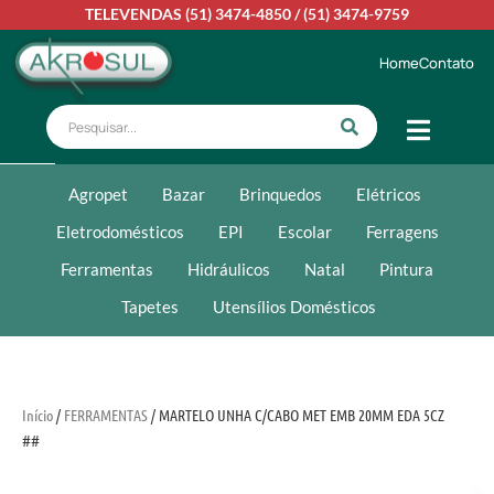
TELEVENDAS
(51) 3474-4850
/
(51) 3474-9759
Home
Contato
Agropet
Bazar
Brinquedos
Elétricos
Eletrodomésticos
EPI
Escolar
Ferragens
Ferramentas
Hidráulicos
Natal
Pintura
Tapetes
Utensílios Domésticos
Início
/
FERRAMENTAS
/ MARTELO UNHA C/CABO MET EMB 20MM EDA 5CZ
##