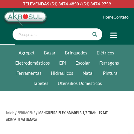
TELEVENDAS
(51) 3474-4850
/
(51) 3474-9759
Home
Contato
Agropet
Bazar
Brinquedos
Elétricos
Eletrodomésticos
EPI
Escolar
Ferragens
Ferramentas
Hidráulicos
Natal
Pintura
Tapetes
Utensílios Domésticos
Início
/
FERRAGENS
/ MANGUEIRA FLEX AMARELA 1/2 TRAN. 15 MT
AKROSUL/ALUMASA