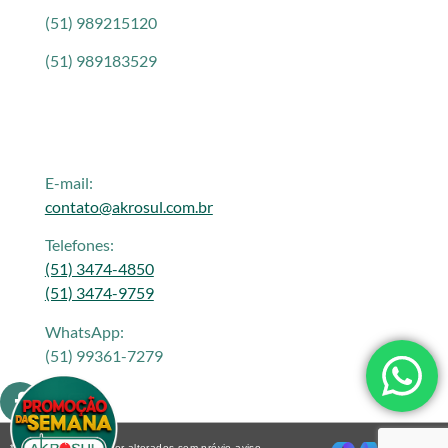
(51) 989215120
(51) 989183529
E-mail:
contato@akrosul.com.br
Telefones:
(51) 3474-4850
(51) 3474-9759
WhatsApp:
(51) 99361-7279
* Os preços podem ser alterados sem prévio aviso.