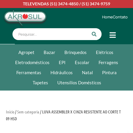
TELEVENDAS
(51) 3474-4850
/
(51) 3474-9759
Home
Contato
Agropet
Bazar
Brinquedos
Elétricos
Eletrodomésticos
EPI
Escolar
Ferragens
Ferramentas
Hidráulicos
Natal
Pintura
Tapetes
Utensílios Domésticos
Início
/
Sem categoria
/ LUVA ASSEMBLER X CINZA RESISTENTE AO CORTE T
09 HSD