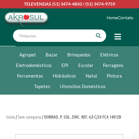
TELEVENDAS
(51) 3474-4850
/
(51) 3474-9759
Home
Contato
Agropet
Bazar
Brinquedos
Elétricos
Eletrodomésticos
EPI
Escolar
Ferragens
Ferramentas
Hidráulicos
Natal
Pintura
Tapetes
Utensílios Domésticos
Início
/
Sem categoria
/ DOBRAD. P. SOL. ZINC. REF. 4,0 C/24 FCA 1401ZB