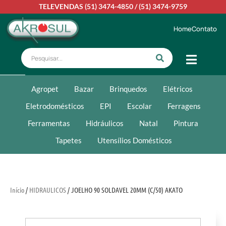
TELEVENDAS
(51) 3474-4850
/
(51) 3474-9759
Home
Contato
Agropet
Bazar
Brinquedos
Elétricos
Eletrodomésticos
EPI
Escolar
Ferragens
Ferramentas
Hidráulicos
Natal
Pintura
Tapetes
Utensílios Domésticos
Início
/
HIDRAULICOS
/ JOELHO 90 SOLDAVEL 20MM (C/50) AKATO