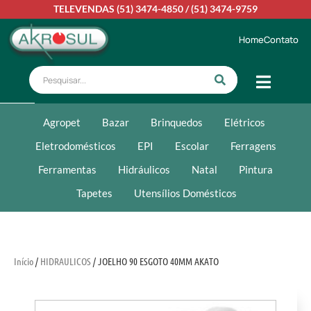
TELEVENDAS
(51) 3474-4850
/
(51) 3474-9759
Home
Contato
Agropet
Bazar
Brinquedos
Elétricos
Eletrodomésticos
EPI
Escolar
Ferragens
Ferramentas
Hidráulicos
Natal
Pintura
Tapetes
Utensílios Domésticos
Início
/
HIDRAULICOS
/ JOELHO 90 ESGOTO 40MM AKATO