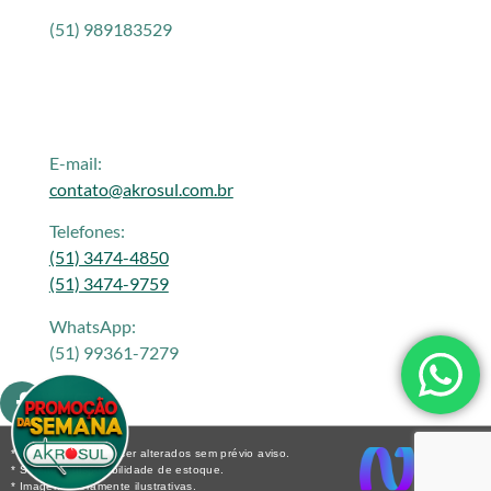
(51) 989183529
E-mail:
contato@akrosul.com.br
Telefones:
(51) 3474-4850
(51) 3474-9759
WhatsApp:
(51) 99361-7279
* Os preços podem ser alterados sem prévio aviso.
* Sujeito a disponibilidade de estoque.
* Imagens meramente ilustrativas.