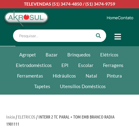
TELEVENDAS
(51) 3474-4850
/
(51) 3474-9759
Home
Contato
Agropet
Bazar
Brinquedos
Elétricos
Eletrodomésticos
EPI
Escolar
Ferragens
Ferramentas
Hidráulicos
Natal
Pintura
Tapetes
Utensílios Domésticos
Início
/
ELETRICOS
/ INTERR 2 TC PARAL + TOM EMB BRANCO RADIA
1901111