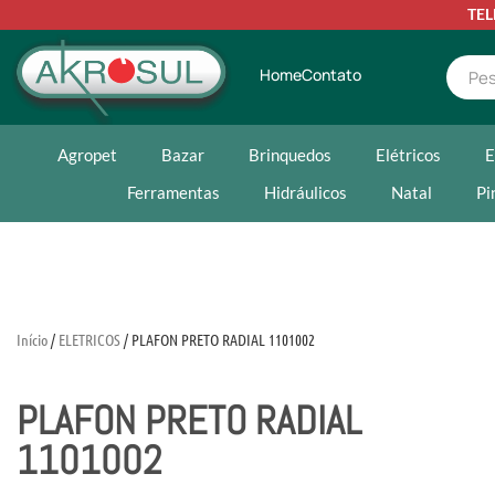
TE
Home
Contato
Agropet
Bazar
Brinquedos
Elétricos
E
Ferramentas
Hidráulicos
Natal
Pi
Início
/
ELETRICOS
/ PLAFON PRETO RADIAL 1101002
PLAFON PRETO RADIAL
1101002