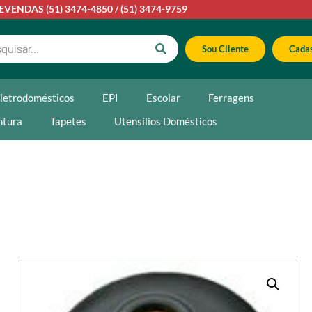
LEVENDAS
(51) 3474-4850
/
(51) 3474-9759
Sou Cliente
Cadas
letrodomésticos
EPI
Escolar
Ferragens
ntura
Tapetes
Utensílios Domésticos