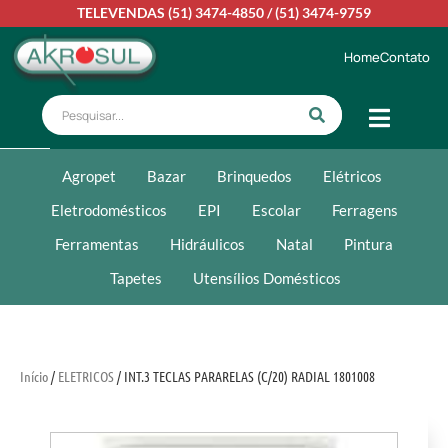
TELEVENDAS
(51) 3474-4850
/
(51) 3474-9759
Home
Contato
Agropet
Bazar
Brinquedos
Elétricos
Eletrodomésticos
EPI
Escolar
Ferragens
Ferramentas
Hidráulicos
Natal
Pintura
Tapetes
Utensílios Domésticos
Início
/
ELETRICOS
/ INT.3 TECLAS PARARELAS (C/20) RADIAL 1801008