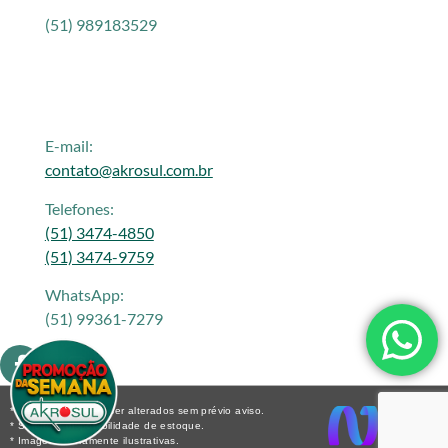
(51) 989183529
E-mail:
contato@akrosul.com.br
Telefones:
(51) 3474-4850
(51) 3474-9759
WhatsApp:
(51) 99361-7279
* Os preços podem ser alterados sem prévio aviso.
* Sujeito a disponibilidade de estoque.
* Imagens meramente ilustrativas.