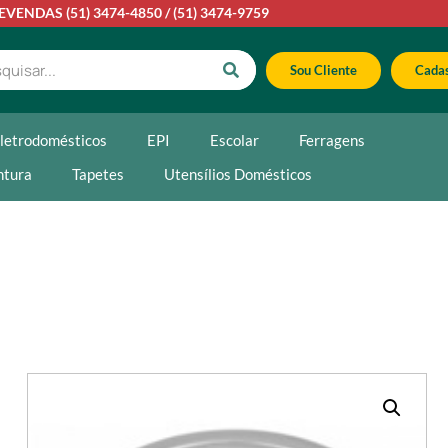
LEVENDAS
(51) 3474-4850
/
(51) 3474-9759
Sou Cliente
Cadas
letrodomésticos
EPI
Escolar
Ferragens
ntura
Tapetes
Utensílios Domésticos