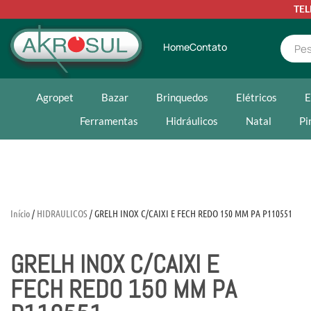
TE
Home
Contato
Agropet
Bazar
Brinquedos
Elétricos
E
Ferramentas
Hidráulicos
Natal
Pi
Início
/
HIDRAULICOS
/ GRELH INOX C/CAIXI E FECH REDO 150 MM PA P110551
GRELH INOX C/CAIXI E
FECH REDO 150 MM PA