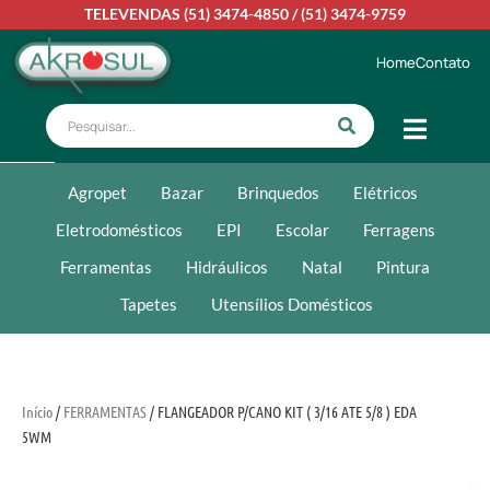
TELEVENDAS
(51) 3474-4850
/
(51) 3474-9759
Home
Contato
Agropet
Bazar
Brinquedos
Elétricos
Eletrodomésticos
EPI
Escolar
Ferragens
Ferramentas
Hidráulicos
Natal
Pintura
Tapetes
Utensílios Domésticos
Início
/
FERRAMENTAS
/ FLANGEADOR P/CANO KIT ( 3/16 ATE 5/8 ) EDA
5WM