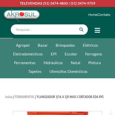
TELEVENDAS
(51) 3474-4850
/
(51) 3474-9759
Home
Contato
Agropet
Bazar
Brinquedos
Elétricos
Eletrodomésticos
EPI
Escolar
Ferragens
Ferramentas
Hidráulicos
Natal
Pintura
Tapetes
Utensílios Domésticos
Início
/
FERRAMENTAS
/ FLANGEADOR 3/16 A 5/8 MAIS CORTADOR EDA 8YS