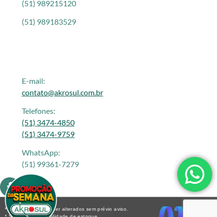
(51) 989215120
(51) 989183529
E-mail:
contato@akrosul.com.br
Telefones:
(51) 3474-4850
(51) 3474-9759
WhatsApp:
(51) 99361-7279
* Os preços podem ser alterados sem prévio aviso.
* Sujeito a disponibilidade de estoque.