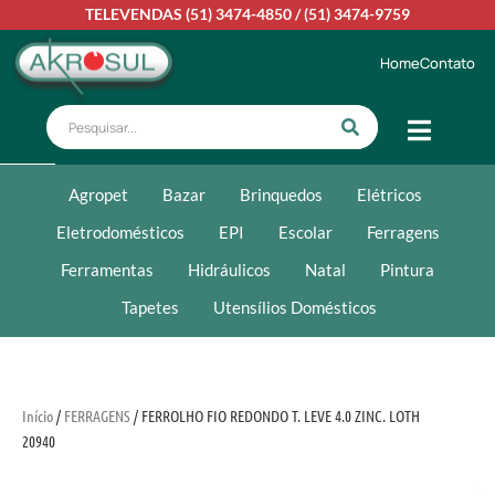
TELEVENDAS
(51) 3474-4850
/
(51) 3474-9759
Home
Contato
Agropet
Bazar
Brinquedos
Elétricos
Eletrodomésticos
EPI
Escolar
Ferragens
Ferramentas
Hidráulicos
Natal
Pintura
Tapetes
Utensílios Domésticos
Início
/
FERRAGENS
/ FERROLHO FIO REDONDO T. LEVE 4.0 ZINC. LOTH
20940