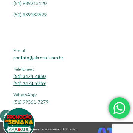
(51) 989215120
(51) 989183529
E-mail:
contato@akrosul.com.br
Telefones:
(51) 3474-4850
(51) 3474-9759
WhatsApp:
(51) 99361-7279
* Os preços podem ser alterados sem prévio aviso.