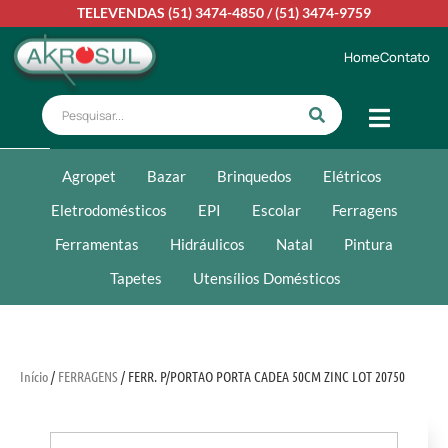
TELEVENDAS
(51) 3474-4850
/
(51) 3474-9759
Home
Contato
Agropet
Bazar
Brinquedos
Elétricos
Eletrodomésticos
EPI
Escolar
Ferragens
Ferramentas
Hidráulicos
Natal
Pintura
Tapetes
Utensílios Domésticos
Início
/
FERRAGENS
/ FERR. P/PORTAO PORTA CADEA 50CM ZINC LOT 20750