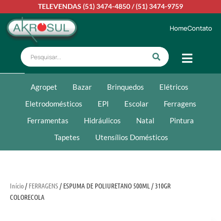
TELEVENDAS
(51) 3474-4850
/
(51) 3474-9759
Home
Contato
Agropet
Bazar
Brinquedos
Elétricos
Eletrodomésticos
EPI
Escolar
Ferragens
Ferramentas
Hidráulicos
Natal
Pintura
Tapetes
Utensílios Domésticos
Início
/
FERRAGENS
/ ESPUMA DE POLIURETANO 500ML / 310GR
COLORECOLA