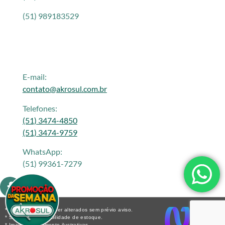
(51) 989183529
E-mail:
contato@akrosul.com.br
Telefones:
(51) 3474-4850
(51) 3474-9759
WhatsApp:
(51) 99361-7279
* Os preços podem ser alterados sem prévio aviso.
* Sujeito a disponibilidade de estoque.
* Imagens meramente ilustrativas.