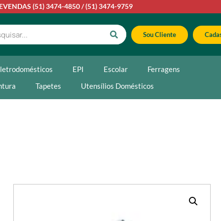
LEVENDAS
(51) 3474-4850
/
(51) 3474-9759
Sou Cliente
Cadas
letrodomésticos
EPI
Escolar
Ferragens
ntura
Tapetes
Utensílios Domésticos