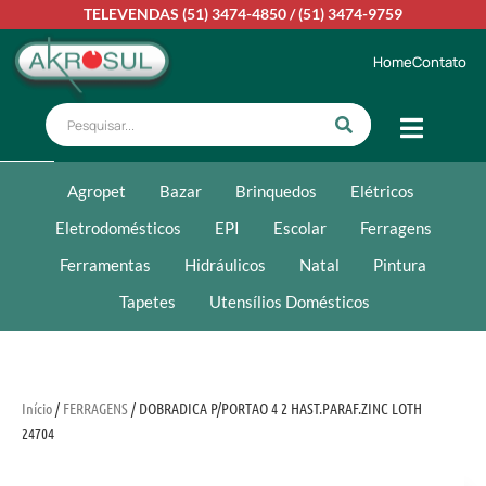
TELEVENDAS
(51) 3474-4850
/
(51) 3474-9759
Home
Contato
Agropet
Bazar
Brinquedos
Elétricos
Eletrodomésticos
EPI
Escolar
Ferragens
Ferramentas
Hidráulicos
Natal
Pintura
Tapetes
Utensílios Domésticos
Início
/
FERRAGENS
/ DOBRADICA P/PORTAO 4 2 HAST.PARAF.ZINC LOTH
24704