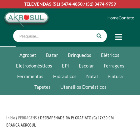
TELEVENDAS
(51) 3474-4850
/
(51) 3474-9759
Home
Contato
Agropet
Bazar
Brinquedos
Elétricos
Eletrodomésticos
EPI
Escolar
Ferragens
Ferramentas
Hidráulicos
Natal
Pintura
Tapetes
Utensílios Domésticos
Início
/
FERRAGENS
/ DESEMPENADEIRA P/ GRAFIATO (G) 17X30 CM
BRANCA AKROSUL