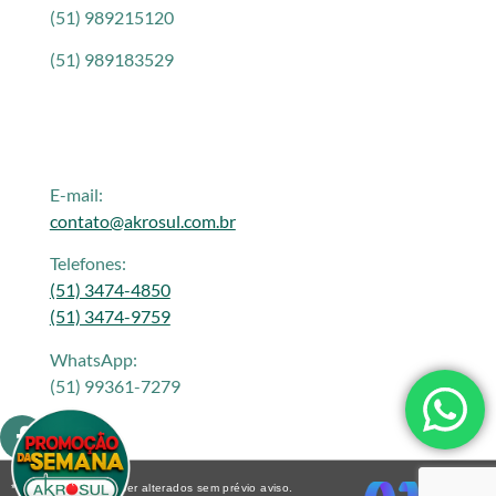
(51) 989215120
(51) 989183529
E-mail:
contato@akrosul.com.br
Telefones:
(51) 3474-4850
(51) 3474-9759
WhatsApp:
(51) 99361-7279
* Os preços podem ser alterados sem prévio aviso.