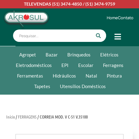
TELEVENDAS
(51) 3474-4850
/
(51) 3474-9759
Home
Contato
Agropet
Bazar
Brinquedos
Elétricos
Eletrodomésticos
EPI
Escolar
Ferragens
Ferramentas
Hidráulicos
Natal
Pintura
Tapetes
Utensílios Domésticos
Início
/
FERRAGENS
/ CORREIA MOD. V C-51 V.35100