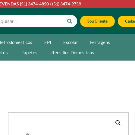
LEVENDAS
(51) 3474-4850
/
(51) 3474-9759
Sou Cliente
Cadas
letrodomésticos
EPI
Escolar
Ferragens
ntura
Tapetes
Utensílios Domésticos