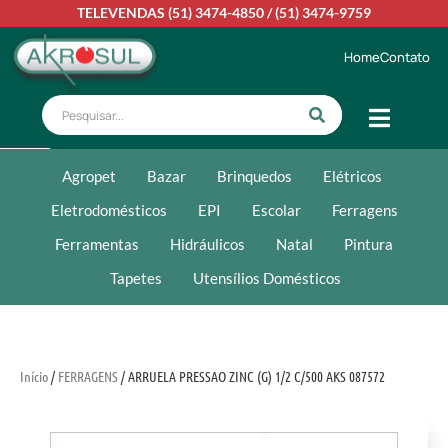
TELEVENDAS
(51) 3474-4850
/
(51) 3474-9759
Home
Contato
Agropet
Bazar
Brinquedos
Elétricos
Eletrodomésticos
EPI
Escolar
Ferragens
Ferramentas
Hidráulicos
Natal
Pintura
Tapetes
Utensílios Domésticos
Início
/
FERRAGENS
/ ARRUELA PRESSAO ZINC (G) 1/2 C/500 AKS 087572