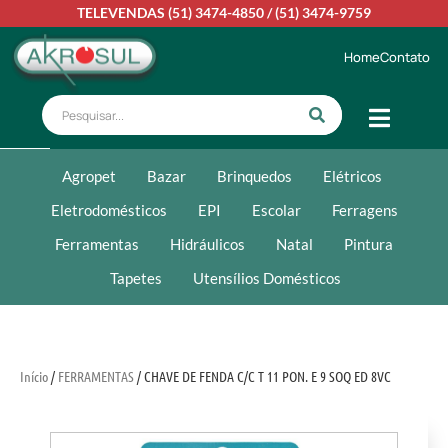
TELEVENDAS
(51) 3474-4850
/
(51) 3474-9759
Home
Contato
Agropet
Bazar
Brinquedos
Elétricos
Eletrodomésticos
EPI
Escolar
Ferragens
Ferramentas
Hidráulicos
Natal
Pintura
Tapetes
Utensílios Domésticos
Início
/
FERRAMENTAS
/ CHAVE DE FENDA C/C T 11 PON. E 9 SOQ ED 8VC