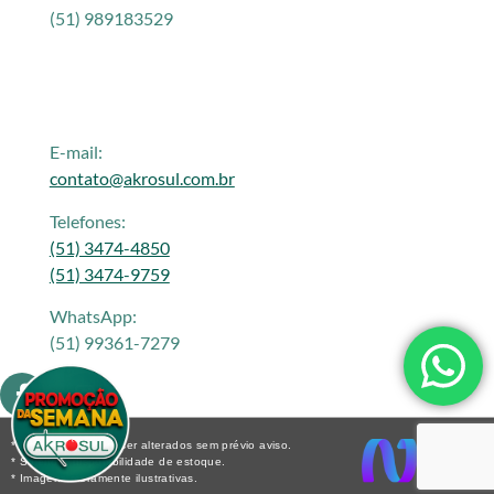
(51) 989183529
E-mail:
contato@akrosul.com.br
Telefones:
(51) 3474-4850
(51) 3474-9759
WhatsApp:
(51) 99361-7279
* Os preços podem ser alterados sem prévio aviso.
* Sujeito a disponibilidade de estoque.
* Imagens meramente ilustrativas.