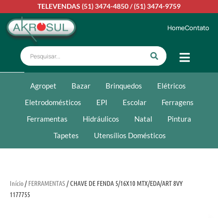
TELEVENDAS
(51) 3474-4850
/
(51) 3474-9759
Home
Contato
Agropet
Bazar
Brinquedos
Elétricos
Eletrodomésticos
EPI
Escolar
Ferragens
Ferramentas
Hidráulicos
Natal
Pintura
Tapetes
Utensílios Domésticos
Início
/
FERRAMENTAS
/ CHAVE DE FENDA 5/16X10 MTX/EDA/ART 8VY
1177755