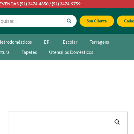
LEVENDAS
(51) 3474-4850
/
(51) 3474-9759
Sou Cliente
Cadas
letrodomésticos
EPI
Escolar
Ferragens
ntura
Tapetes
Utensílios Domésticos