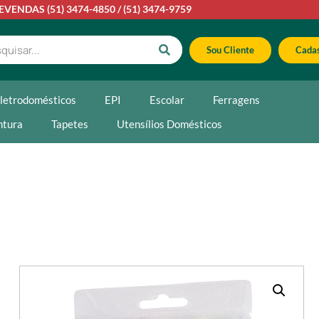
LEVENDAS
(51) 3474-4850
/
(51) 3474-9759
Sou Cliente
Cadas
letrodomésticos
EPI
Escolar
Ferragens
ntura
Tapetes
Utensílios Domésticos